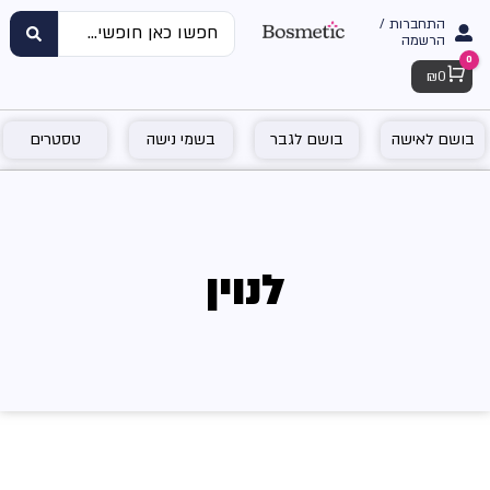
התחברות /
הרשמה
0
Cart
₪
0
בושם לאישה
בושם לגבר
בשמי נישה
טסטרים
לנוין