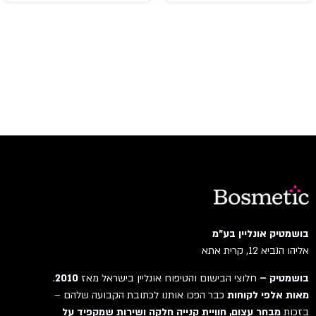
gucci
Guerlain
Guess
GULF ORCHID
Guy Laroche
HACKETT
Hermes
HISTORIES DE PARFUMS
HOLISTER
HOUBIGANT
Hugo Boss
IGGYWOO
בושמטיק אונליין בע"מ
אליהו הנביא 12, קרית אתא
INCENSE
issey miyake
בושמטיק –
חלוצי הבישום והטיפוח אונליין בישראל מאז
2010
.
Jacques Bogart
מאות אלפי לקוחות
כבר הפכו אותנו לכתובת הקבועה שלהם –
בזכות
מבחר עצום, חוויית קנייה חלקה ושירות שמקפיד על
Jaguar