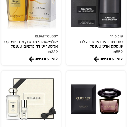
Dunhill
DURU
ED HARDY
EIGHT & BOB
eli saab
טום פורד
OLFATTOLOGY
טום פורד או דאומברה לדר
אולפאטולוגי מגנטיק מנגו יוניסקס
Elizabeth Arden
יוניסקס אדט 100מל
אקסטרייט דה פרפיום 100מל
elizabeth taylor
₪
389
₪
559
למידע ורכישה
למידע ורכישה
EMANUEL
EMPER
escada
Escentric Molecules
ESSENTIAL PARFUMS
estee lauder
ETAT LIBRE D'ORANGE
EX NIHILO
Faconnable