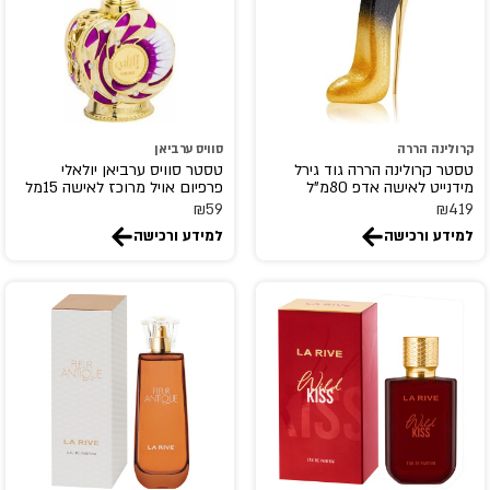
Billie Wilish
BOIS 1920
Bon Parfumeur
Bond No 9
BOTANICAE
קרולינה הררה
סוויס ערביאן
טסטר קרולינה הררה גוד גירל
טסטר סוויס ערביאן יולאלי
BOTTEGA VENETA
מידנייט לאישה אדפ 80מ"ל
פרפיום אויל מרוכז לאישה 15מל
₪
59
₪
419
Boucheron
למידע ורכישה
למידע ורכישה
Britney Spears
Brut
Burberry
bvlgari
By Kilian
byredo
Cacharel
Calvin Klein