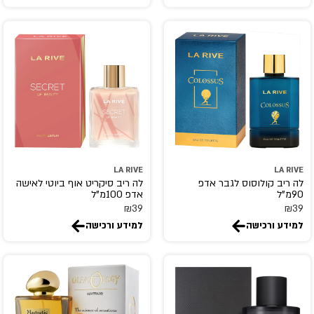
COLABO
creed
CRISTIANO RONALDO
D.S.& DURGA
DAVID BECKHAM
Davidoff
Diesel
DIPTYQUE
LA RIVE
LA RIVE
DISNEY
לה ריב קולוסוס לגבר אדפ
לה ריב סיקריט אוף ביוטי לאישה
90מ"ל
אדפ 100מ"ל
DKNY
₪
39
₪
39
Dolce end Gabbana
למידע ורכישה
למידע ורכישה
Donna Karan
DR.VRANJES
DSQUARED2
dumont