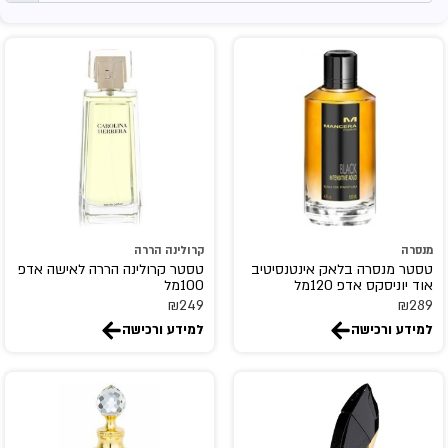
Arabian Oud
ARABIYAT PRESTIGE
Aramis
Ariana Grande
armaf
ASDAAF
ATELIER DES ORS
atkinsons
ATRALIA
מנסרה
קרולינה הררה
ATTAR COLLECTION
טסטר מנסרה בלאק אינטנסיטיב
טסטר קרולינה הררה לאישה אדפ
אוד יוניסקס אדפ 120מל
100מל
AURORA SCENTS
₪
249
₪
289
azzaro
למידע ורכישה
למידע ורכישה
balenciaga
BENTON
BHARARA
BILL BLASS