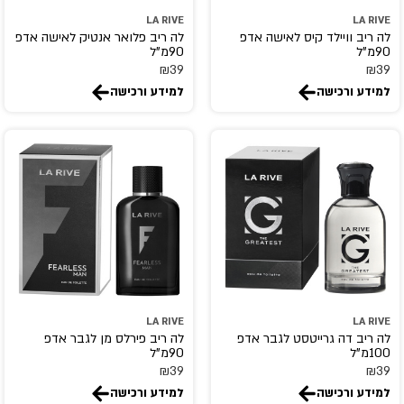
Careline
LA RIVE
LA RIVE
carolina herrera
לה ריב וויילד קיס לאישה אדפ
לה ריב פלואר אנטיק לאישה אדפ
90מ"ל
90מ"ל
Cartier
₪
39
₪
39
Cerruti 1881
למידע ורכישה
למידע ורכישה
Chanel
Chevignon
CHIC&GLAM
Chloe
chopard
Christian Dior
CHRISTIAN LOUBOUTIN
christina aguilera
CLEAN
LA RIVE
LA RIVE
לה ריב דה גרייטסט לגבר אדפ
לה ריב פירלס מן לגבר אדפ
Clinique
100מ"ל
90מ"ל
Clive Christian
₪
39
₪
39
למידע ורכישה
למידע ורכישה
coach