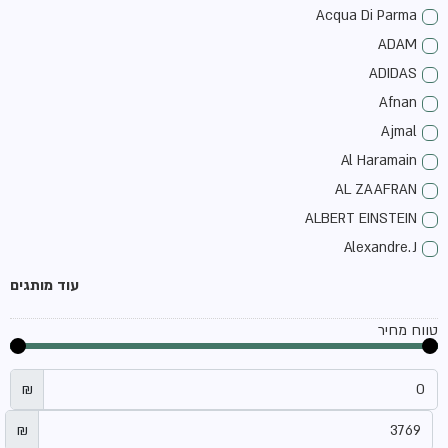
Acqua Di Parma
ADAM
ADIDAS
Afnan
Ajmal
Al Haramain
AL ZAAFRAN
ALBERT EINSTEIN
Alexandre.J
ALLSAINTS
עוד מותגים
Amouage
טווח מחיר
amouroud
ANFAS
₪
antonio banderas
Aquolina
₪