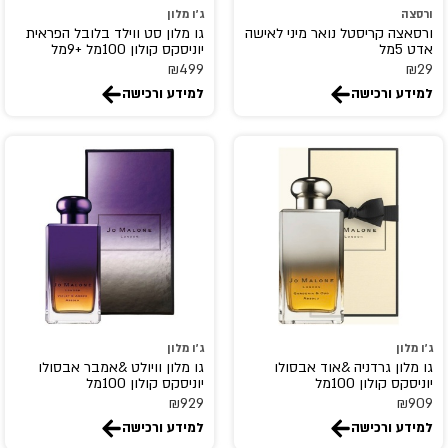
ורסצה
ג'ו מלון
FLAVIA
ורסאצה קריסטל נואר מיני לאישה
גו מלון סט ווילד בלובל הפראית
אדט 5מל
יוניסקס קולון 100מל +9מל
FRAGLUXE
₪
499
₪
29
FRAGRANCE WORLD
למידע ורכישה
למידע ורכישה
franck olivier
FRENCH AVENUE
GEMINA.B
GEPARLYS
GIARDINI DI TOSCANA
Giorgio Armani
GIORGIO BEVERLY HILLS
GISADA
Givenchy
ג'ו מלון
ג'ו מלון
גו מלון גרדניה &אוד אבסולו
גו מלון וויולט &אמבר אבסולו
GOLDFIELD & BANKS
יוניסקס קולון 100מל
יוניסקס קולון 100מל
gres
₪
929
₪
909
למידע ורכישה
למידע ורכישה
GRITTI