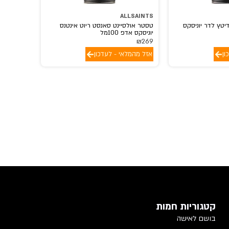
ALLSAINTS
יטץ לדר יוניסקס
טסטר אולסיינט סאנסט ריוט אינטנס
יוניסקס אדפ 100מל
₪
269
ון
אזל מהמלאי - לעדכון
קטגוריות חמות
בושם לאישה