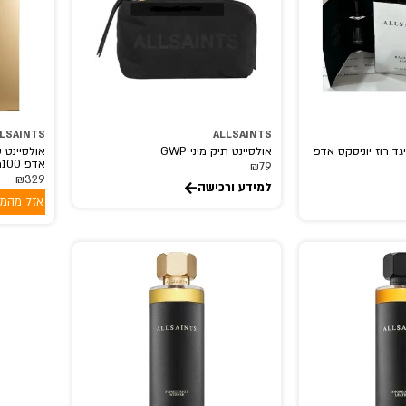
LSAINTS
ALLSAINTS
יגד רוז יוניסקס אדפ
אולסיינט תיק מיני GWP
אולסיינט 
אדפ 100מל
₪
79
₪
329
למידע ורכישה
אזל מהמל