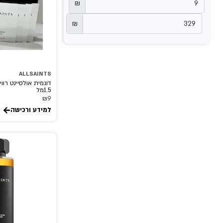
₪
₪
ALLSAINTS
דוגמית אולסיינט רווי
1.5מל
₪
9
למידע ורכישה