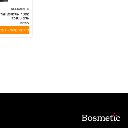
ALLSAINTS
טסטר אולסיינט שורד
אדפ 100מל
₪
259
אזל מהמלאי - לעדכ