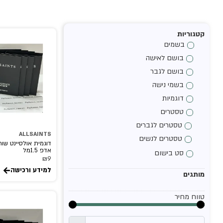
קטגוריות
בשמים
בושם לאישה
בושם לגבר
בשמי נישה
דוגמיות
טסטרים
טסטרים לגברים
ALLSAINTS
טסטרים לנשים
דוגמית אולסיינט שור
אדפ 1.5מל
סט בישום
₪
9
למידע ורכישה
מותגים
טווח מחיר