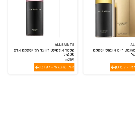
ALLSAINTS
AL
סאנסט ריוט אינטנס יוניסקס
טסטר אולסיינט רווייגד רוז יוניסקס אדפ
100מל
₪
259
אי - לעדכון
אזל מהמלאי - לעדכון