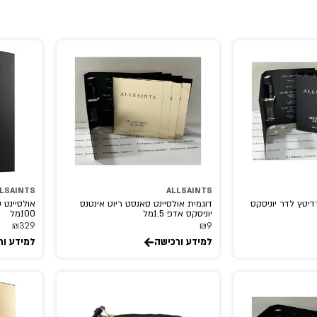
LSAINTS
ALLSAINTS
דיטץ לדר יוניסקס
דוגמית אולסיינט סאנסט ריוט אינטנס
אולסיינט 
יוניסקס אדפ 1.5מל
100מל
₪
329
₪
9
למידע ורכישה
למידע ור