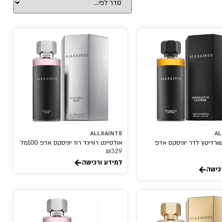
ALLSAINTS
AL
שורדיטץ לדר יוניסקס אדפ
אולסיינט רווייגד רוז יוניסקס אדפ 100מל
₪
329
למידע ורכישה
כישה