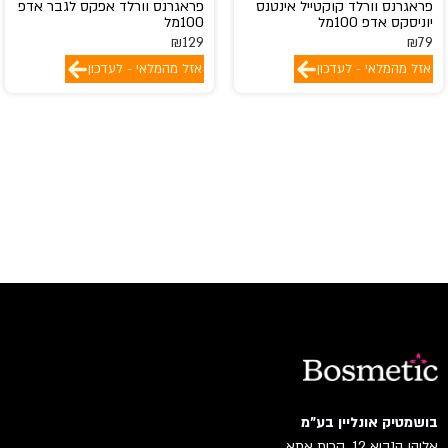
פראגרנס וורלד קוקטייל אינטנס
פראגרנס וורלד אפקס לגבר אדפ
יוניסקס אדפ 100מל
100מל
₪
129
₪
79
אזל מהמלאי - לעדכון
אזל מהמלאי - לעדכון
בושמטיק אונליין בע"מ
אליהו הנביא 12, קרית אתא