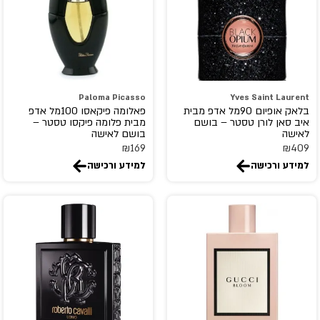
Billie Wilish
BOIS 1920
Bon Parfumeur
Bond No 9
BOTANICAE
Paloma Picasso
Yves Saint Laurent
בלאק אופיום 90מל אדפ מבית
פאלומה פיקאסו 100מל אדפ
BOTTEGA VENETA
איב סאן לורן טסטר – בושם
מבית פלומה פיקסו טסטר –
לאישה
בושם לאישה
Boucheron
₪
169
₪
409
Britney Spears
למידע ורכישה
למידע ורכישה
Brut
Burberry
bvlgari
By Kilian
byredo
Cacharel
Calvin Klein