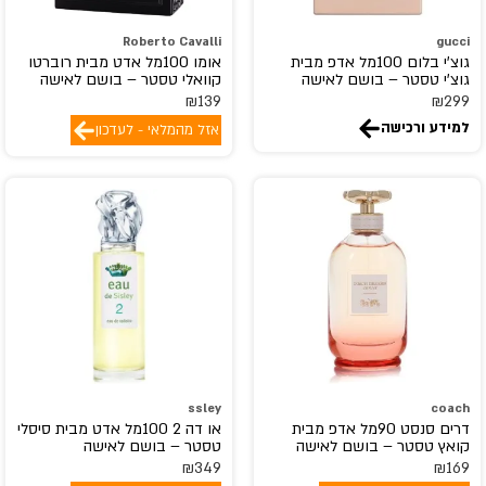
Careline
carolina herrera
Roberto Cavalli
gucci
גוצ'י בלום 100מל אדפ מבית
אומו 100מל אדט מבית רוברטו
Cartier
גוצ'י טסטר – בושם לאישה
קוואלי טסטר – בושם לאישה
Cerruti 1881
₪
139
₪
299
למידע ורכישה
אזל מהמלאי - לעדכון
Chanel
Chevignon
CHIC&GLAM
Chloe
chopard
Christian Dior
CHRISTIAN LOUBOUTIN
christina aguilera
CLEAN
ssley
coach
Clinique
דרים סנסט 90מל אדפ מבית
או דה 2 100מל אדט מבית סיסלי
Clive Christian
קואץ טסטר – בושם לאישה
טסטר – בושם לאישה
₪
349
₪
169
coach