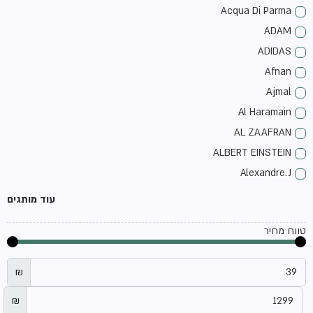
Acqua Di Parma
ADAM
ADIDAS
Afnan
Ajmal
Al Haramain
AL ZAAFRAN
ALBERT EINSTEIN
Alexandre.J
ALLSAINTS
עוד מותגים
Amouage
טווח מחיר
amouroud
ANFAS
₪
antonio banderas
Aquolina
₪