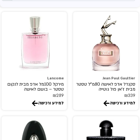
Arabian Oud
ARABIYAT PRESTIGE
Aramis
Ariana Grande
armaf
ASDAAF
ATELIER DES ORS
atkinsons
ATRALIA
Lancome
Jean Paul Gaultier
ATTAR COLLECTION
סקנדל אדפ לאישה 80מ"ל טסטר
מירקל 100מל אדפ מבית לנקום
מבית ז'אן פול גוטייה
טסטר – בושם לאישה
AURORA SCENTS
₪
289
₪
339
azzaro
למידע ורכישה
למידע ורכישה
balenciaga
BENTON
BHARARA
BILL BLASS