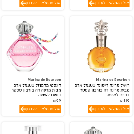
אזל מהמלאי - לעדכון
אזל מהמלאי - לעדכון
COLABO
creed
CRISTIANO RONALDO
D.S.& DURGA
DAVID BECKHAM
Davidoff
Diesel
DIPTYQUE
DISNEY
Marina de Bourbon
Marina de Bourbon
DKNY
רויאל מרינה דיימונד 100מל אדפ
דינסטי מדמוזל 100מל אדפ
מבית מרינה דה בורבון טסטר –
מבית מרינה דה בורבון טסטר –
Dolce end Gabbana
בושם לאישה
בושם לאישה
₪
99
₪
119
Donna Karan
אזל מהמלאי - לעדכון
אזל מהמלאי - לעדכון
DR.VRANJES
DSQUARED2
dumont