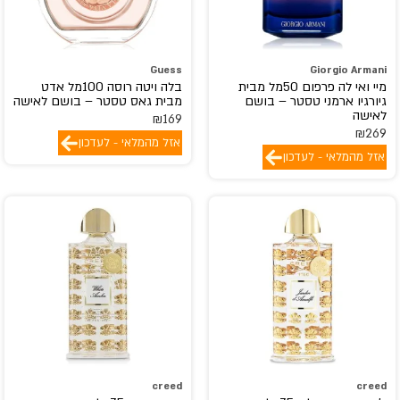
FLAVIA
FRAGLUXE
Guess
Giorgio Armani
FRAGRANCE WORLD
מיי ואי לה פרפום 50מל מבית
בלה ויטה רוסה 100מל אדט
franck olivier
גיורגיו ארמני טסטר – בושם
מבית גאס טסטר – בושם לאישה
לאישה
₪
169
FRENCH AVENUE
₪
269
אזל מהמלאי - לעדכון
GEMINA.B
אזל מהמלאי - לעדכון
GEPARLYS
GIARDINI DI TOSCANA
Giorgio Armani
GIORGIO BEVERLY HILLS
GISADA
Givenchy
GOLDFIELD & BANKS
gres
GRITTI
creed
creed