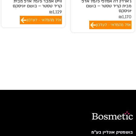
ג'ארדין דה אמלפי 75מל אדפ
ווייט אמבר 75מל אדפ מבית
gucci
מבית קריד טסטר – בושם
קריד טסטר – בושם יוניסקס
יוניסקס
₪
1,129
Guerlain
₪
1,170
אזל מהמלאי - לעדכון
Guess
אזל מהמלאי - לעדכון
GULF ORCHID
Guy Laroche
HACKETT
Hermes
HISTORIES DE PARFUMS
HOLISTER
HOUBIGANT
Hugo Boss
IGGYWOO
INCENSE
issey miyake
Jacques Bogart
בושמטיק אונליין בע"מ
Jaguar