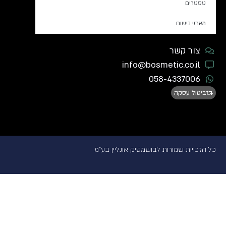
טסטרים
Juicy Couture
juliette has a gun
מארזי בישום
JUST JACK
צור קשר
Justin Bieber
info@bosmetic.co.il
Kajal
058-4337006
Karl Lagerfel
ביטול עסקה
KAY ALI
kenneth cole
Kenzo
KHADLAJ
כל הזכויות שמורות לבושמטיק אונליין בע"מ
KRISTEL SAINT MARTIN
L'OCCITANE
L'ORCHESTRE PARFUM
LA RIVE
Lacoste