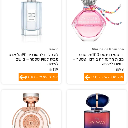
Dunhill
DURU
ED HARDY
EIGHT & BOB
eli saab
Elizabeth Arden
lanvin
Marina de Bourbon
elizabeth taylor
דינסטי פרינסס 100מל אדט
לה פלר בלו אורכיד 90מל אדט
מבית מרינה דה בורבון טסטר –
מבית לנווין טסטר – בושם
EMANUEL
בושם לאישה
לאישה
EMPER
₪
119
₪
99
escada
אזל מהמלאי - לעדכון
אזל מהמלאי - לעדכון
Escentric Molecules
ESSENTIAL PARFUMS
estee lauder
ETAT LIBRE D'ORANGE
EX NIHILO
Faconnable