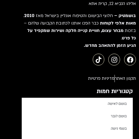
אליהו הנביא 12, קרית אתא
JARDIN DE PARFUMS
בושמטיק –
חלוצי הבישום והטיפוח אונליין בישראל מאז
2010
.
Jean Paul Gaultier
מאות אלפי לקוחות
כבר הפכו אותנו לכתובת הקבועה שלהם –
Jennifer Lopez
בזכות
מבחר עצום, חוויית קנייה חלקה ושירות שמקפיד על
JENNY GLOW
כל פרט
.
JEROBOAM
הגיע הזמן להתאהב מחדש.
Jessica McClintock
Jessica Simpson
Jimmy Choo
תקנון האתר
מדיניות פרטיות
JIVAGO
Jo Malone
קטגוריות חמות
Jo Milano
בושם לאישה
Joe Legend
JOHAN. B
בושם לגבר
Joop
בשמי נישה
JOVAN