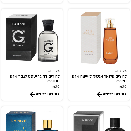
COLABO
creed
CRISTIANO RONALDO
D.S.& DURGA
DAVID BECKHAM
Davidoff
Diesel
DIPTYQUE
LA RIVE
LA RIVE
DISNEY
לה ריב פלואר אנטיק לאישה אדפ
לה ריב דה גרייטסט לגבר אדפ
90מ"ל
100מ"ל
DKNY
₪
39
₪
39
Dolce end Gabbana
למידע ורכישה
למידע ורכישה
Donna Karan
DR.VRANJES
DSQUARED2
dumont