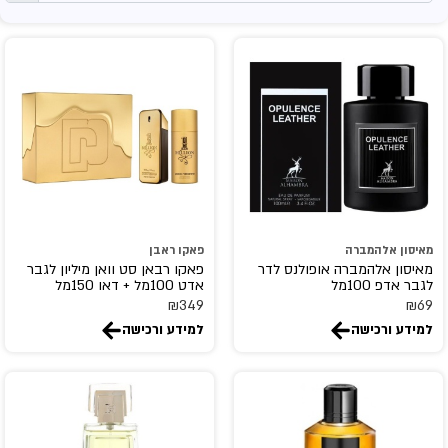
Arabian Oud
ARABIYAT PRESTIGE
Aramis
Ariana Grande
armaf
ASDAAF
ATELIER DES ORS
atkinsons
ATRALIA
מאיסון אלהמברה
פאקו ראבן
ATTAR COLLECTION
מאיסון אלהמברה אופולנס לדר
פאקו רבאן סט וואן מיליון לגבר
לגבר אדפ 100מל
אדט 100מל + דאו 150מל
AURORA SCENTS
₪
349
₪
69
azzaro
למידע ורכישה
למידע ורכישה
balenciaga
BENTON
BHARARA
BILL BLASS