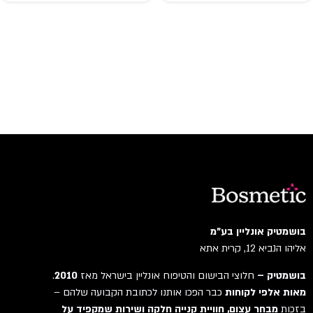
gucci
Guerlain
Guess
GULF ORCHID
Guy Laroche
HACKETT
Hermes
HISTORIES DE PARFUMS
HOLISTER
HOUBIGANT
Hugo Boss
IGGYWOO
בושמטיק אונליין בע"מ
אליהו הנביא 12, קרית אתא
INCENSE
issey miyake
בושמטיק –
חלוצי הבישום והטיפוח אונליין בישראל מאז
2010
.
Jacques Bogart
מאות אלפי לקוחות
כבר הפכו אותנו לכתובת הקבועה שלהם –
בזכות
מבחר עצום, חוויית קנייה חלקה ושירות שמקפיד על
Jaguar