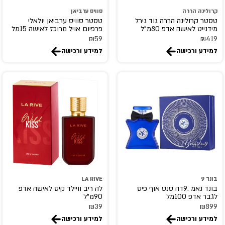
Careline
קרולינה הררה
סוויס ערביאן
carolina herrera
טסטר קרולינה הררה גוד גירל
טסטר סוויס ערביאן יולאלי
מידנייט לאישה אדפ 80מ"ל
פרפיום אויל מרוכז לאישה 15מל
Cartier
₪
59
₪
419
Cerruti 1881
למידע ורכישה
למידע ורכישה
Chanel
Chevignon
CHIC&GLAM
Chloe
chopard
Christian Dior
CHRISTIAN LOUBOUTIN
christina aguilera
CLEAN
בונד 9
LA RIVE
בונד נאמ .9דה סנט אוף פיס
לה ריב וויילד קיס לאישה אדפ
Clinique
לגבר אדפ 100מל
90מ"ל
Clive Christian
₪
39
₪
899
למידע ורכישה
למידע ורכישה
coach