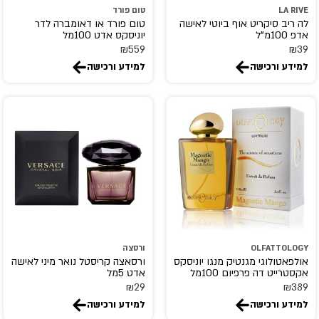
LA RIVE
טום פורד
FLAVIA
לה ריב סיקריט אוף ביוטי לאישה
טום פורד או דאומברה לדר
אדפ 100מ"ל
יוניסקס אדט 100מל
FRAGLUXE
₪
559
₪
39
FRAGRANCE WORLD
למידע ורכישה
למידע ורכישה
franck olivier
FRENCH AVENUE
GEMINA.B
GEPARLYS
GIARDINI DI TOSCANA
Giorgio Armani
GIORGIO BEVERLY HILLS
GISADA
Givenchy
OLFATTOLOGY
ורסצה
אולפאטולוגי מגנטיק מנגו יוניסקס
ורסאצה קריסטל נואר מיני לאישה
GOLDFIELD & BANKS
אקסטרייט דה פרפיום 100מל
אדט 5מל
gres
₪
29
₪
389
למידע ורכישה
למידע ורכישה
GRITTI