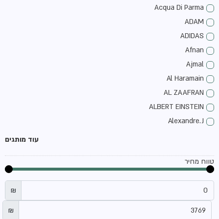
Acqua Di Parma
ADAM
ADIDAS
Afnan
Ajmal
Al Haramain
AL ZAAFRAN
ALBERT EINSTEIN
Alexandre.J
ALLSAINTS
עוד מותגים
Amouage
טווח מחיר
amouroud
ANFAS
₪
antonio banderas
Aquolina
₪