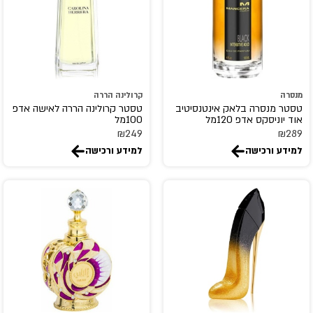
Billie Wilish
BOIS 1920
Bon Parfumeur
Bond No 9
BOTANICAE
מנסרה
קרולינה הררה
טסטר מנסרה בלאק אינטנסיטיב
טסטר קרולינה הררה לאישה אדפ
BOTTEGA VENETA
אוד יוניסקס אדפ 120מל
100מל
₪
249
₪
289
Boucheron
למידע ורכישה
למידע ורכישה
Britney Spears
Brut
Burberry
bvlgari
By Kilian
byredo
Cacharel
Calvin Klein