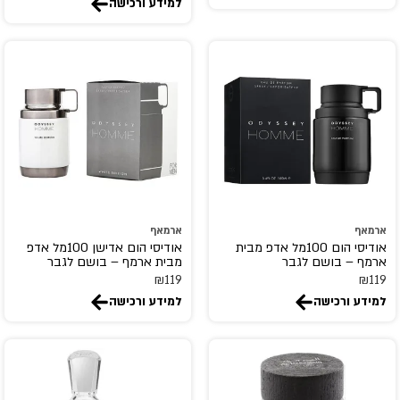
למידע ורכישה
COLABO
creed
CRISTIANO RONALDO
D.S.& DURGA
DAVID BECKHAM
Davidoff
Diesel
DIPTYQUE
DISNEY
ארמאף
ארמאף
אודיסי הום 100מל אדפ מבית
אודיסי הום אדישן 100מל אדפ
DKNY
ארמף – בושם לגבר
מבית ארמף – בושם לגבר
Dolce end Gabbana
₪
119
₪
119
למידע ורכישה
למידע ורכישה
Donna Karan
DR.VRANJES
DSQUARED2
dumont