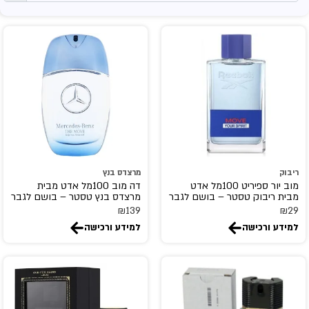
Arabian Oud
ARABIYAT PRESTIGE
Aramis
Ariana Grande
armaf
ASDAAF
ATELIER DES ORS
atkinsons
ATRALIA
ריבוק
מרצדס בנץ
ATTAR COLLECTION
מוב יור ספיריט 100מל אדט
דה מוב 100מל אדט מבית
מבית ריבוק טסטר – בושם לגבר
מרצדס בנץ טסטר – בושם לגבר
AURORA SCENTS
₪
139
₪
29
azzaro
למידע ורכישה
למידע ורכישה
balenciaga
BENTON
BHARARA
BILL BLASS