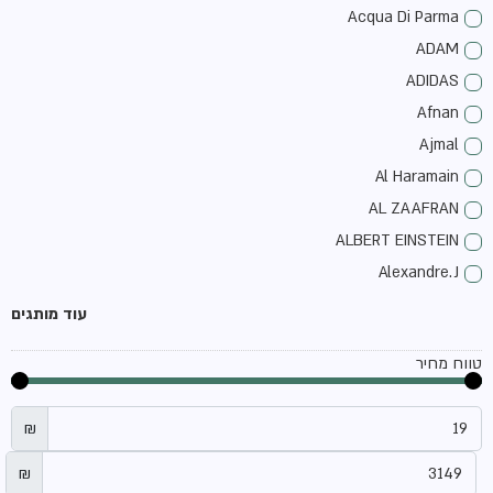
Acqua Di Parma
ADAM
ADIDAS
Afnan
Ajmal
Al Haramain
AL ZAAFRAN
ALBERT EINSTEIN
Alexandre.J
ALLSAINTS
עוד מותגים
Amouage
טווח מחיר
amouroud
ANFAS
₪
antonio banderas
Aquolina
₪