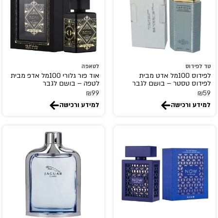
Billie Wilish
BOIS 1920
Bon Parfumeur
Bond No 9
BOTANICAE
טד לפידוס
לטאפה
לפידוס 100מל אדט מבית
אוד פור גלורי 100מל אדפ מבית
BOTTEGA VENETA
לפידוס טסטר – בושם לגבר
לטפה – בושם לגבר
₪
99
₪
59
Boucheron
למידע ורכישה
למידע ורכישה
Britney Spears
Brut
Burberry
bvlgari
By Kilian
byredo
Cacharel
Calvin Klein