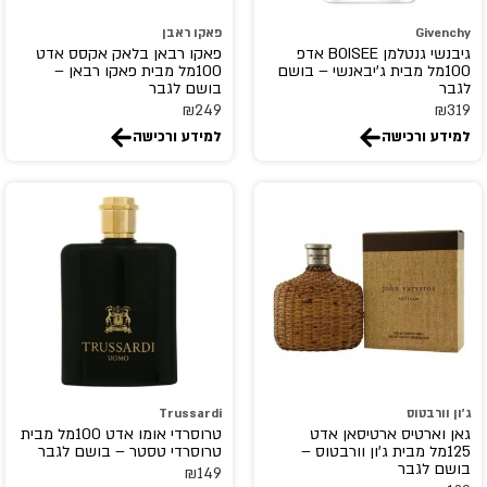
FLAVIA
Givenchy
פאקו ראבן
גיבנשי גנטלמן BOISEE אדפ
פאקו רבאן בלאק אקסס אדט
FRAGLUXE
100מל מבית ג'יבאנשי – בושם
100מל מבית פאקו רבאן –
לגבר
בושם לגבר
FRAGRANCE WORLD
₪
249
₪
319
franck olivier
למידע ורכישה
למידע ורכישה
FRENCH AVENUE
GEMINA.B
GEPARLYS
GIARDINI DI TOSCANA
Giorgio Armani
GIORGIO BEVERLY HILLS
GISADA
Givenchy
GOLDFIELD & BANKS
ג'ון וורבטוס
Trussardi
גאן וארטיס ארטיסאן אדט
טרוסרדי אומו אדט 100מל מבית
gres
125מל מבית ג'ון וורבטוס –
טרוסרדי טסטר – בושם לגבר
GRITTI
בושם לגבר
₪
149