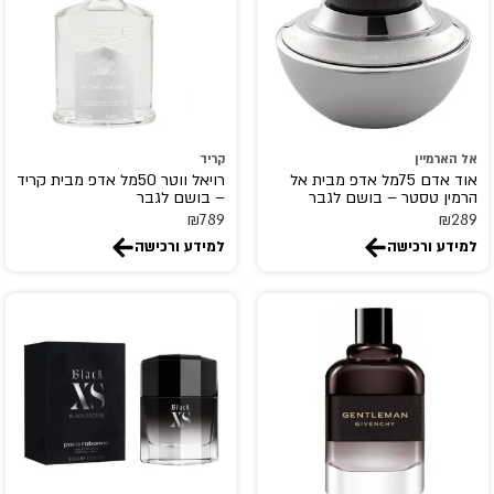
Dunhill
DURU
ED HARDY
EIGHT & BOB
eli saab
אל הארמיין
קריד
Elizabeth Arden
אוד אדם 75מל אדפ מבית אל
רויאל ווטר 50מל אדפ מבית קריד
הרמין טסטר – בושם לגבר
– בושם לגבר
elizabeth taylor
₪
789
₪
289
EMANUEL
למידע ורכישה
למידע ורכישה
EMPER
escada
Escentric Molecules
ESSENTIAL PARFUMS
estee lauder
ETAT LIBRE D'ORANGE
EX NIHILO
Faconnable