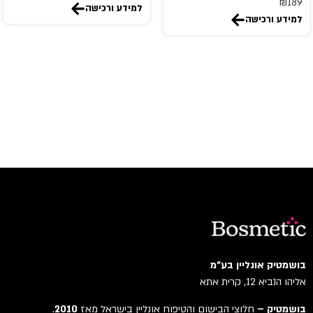
₪
189
gucci
למידע ורכישה
למידע ורכישה
Guerlain
Guess
GULF ORCHID
Guy Laroche
HACKETT
Hermes
HISTORIES DE PARFUMS
HOLISTER
HOUBIGANT
Hugo Boss
IGGYWOO
INCENSE
בושמטיק אונליין בע"מ
issey miyake
אליהו הנביא 12, קרית אתא
Jacques Bogart
בושמטיק –
חלוצי הבישום והטיפוח אונליין בישראל מאז
2010
.
Jaguar