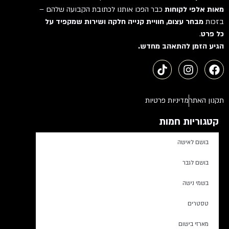
מאות אלפי לקוחות
כבר הפכו אותנו לכתובת הקבועה שלהם –
JARDIN DE PARFUMS
בזכות
מבחר עצום, חוויית קנייה חלקה ושירות שמקפיד על
Jean Paul Gaultier
כל פרט
.
Jennifer Lopez
הגיע הזמן להתאהב מחדש.
JENNY GLOW
JEROBOAM
Jessica McClintock
תקנון האתר
מדיניות פרטיות
Jessica Simpson
Jimmy Choo
קטגוריות חמות
JIVAGO
בושם לאישה
Jo Malone
Jo Milano
בושם לגבר
Joe Legend
בשמי נישה
JOHAN. B
טסטרים
Joop
JOVAN
מארזי בישום