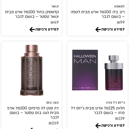
Careline
לטאפה
יגואר
carolina herrera
ריב בלו 100מל אדט מבית לטפה
קלאסיק כחול 100מל אדט מבית
– בושם לגבר
יגואר טסטר – בושם לגבר
Cartier
₪
49
₪
99
Cerruti 1881
למידע ורכישה
למידע ורכישה
Chanel
Chevignon
CHIC&GLAM
Chloe
chopard
Christian Dior
CHRISTIAN LOUBOUTIN
christina aguilera
CLEAN
ג'יזס דל פוזו
הוגו בוס
הלווין 125מל אדט מבית ג'יזס דל
דה סנט לה פרפיום 100מל אדפ
Clinique
פוזו – בושם לגבר
מבית הוגו בוס טסטר – בושם
לגבר
Clive Christian
₪
139
₪
269
למידע ורכישה
coach