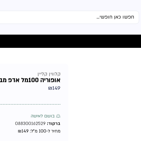
קלווין קליין
אופוריה 100מל אדפ מבית קלווין קליין טסטר – בושם לאשה
₪
149
♀ בושם לאישה
ברקוד:
088300162529
מחיר ל-100 מ"ל:
149
₪