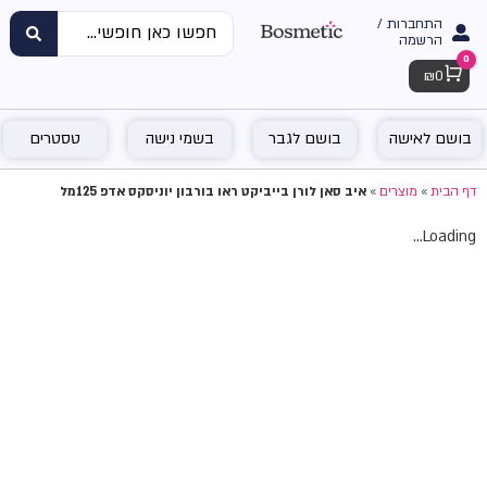
התחברות /
הרשמה
0
Cart
₪
0
בושם לאישה
בושם לגבר
בשמי נישה
טסטרים
דף הבית
»
מוצרים
»
איב סאן לורן בייביקט ראו בורבון יוניסקס אדפ 125מל
Loading...