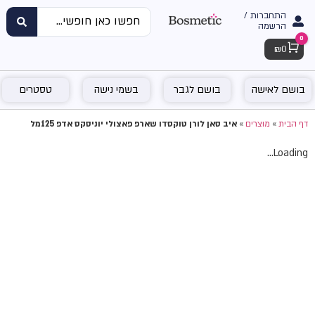
התחברות /
הרשמה
0
Cart
₪
0
בושם לאישה
בושם לגבר
בשמי נישה
טסטרים
דף הבית
»
מוצרים
»
איב סאן לורן טוקסדו שארפ פאצולי יוניסקס אדפ 125מל
Loading...