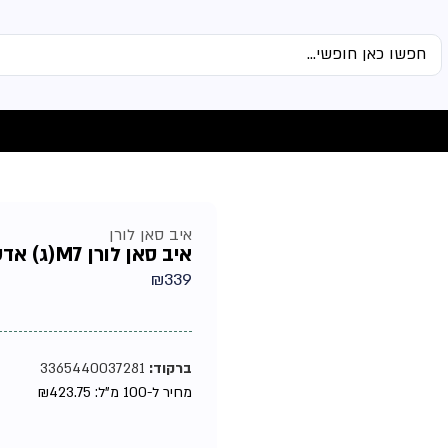
איב סאן לורן
איב סאן לורן M7(ג) אדט 80מל
₪
339
ברקוד:
3365440037281
מחיר ל-100 מ"ל:
423.75
₪