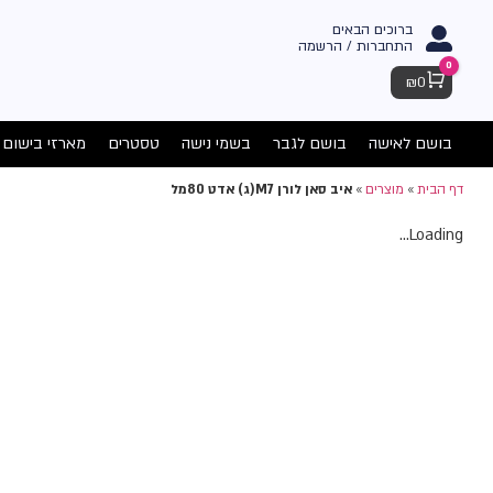
ברוכים הבאים
התחברות / הרשמה
0
Cart
₪
0
בושם לאישה
בושם לגבר
בשמי נישה
טסטרים
מארזי בישום
דף הבית
»
מוצרים
»
איב סאן לורן M7(ג) אדט 80מל
Loading...