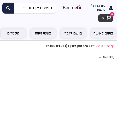
התחברות /
הרשמה
0
Cart
₪
0
בושם לאישה
בושם לגבר
בשמי נישה
טסטרים
דף הבית
»
מוצרים
»
איב סאן לורן Y(ג) אדט 100מל
Loading...