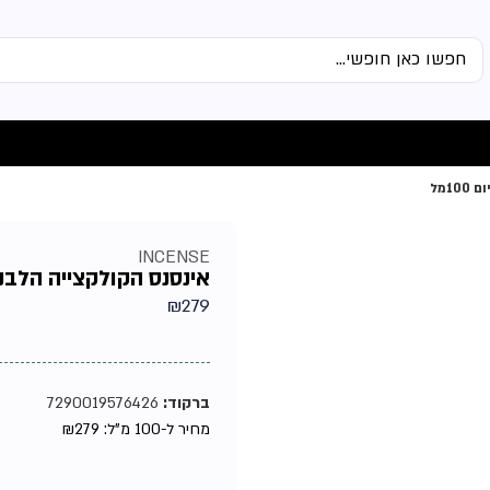
INCENSE
אינסנס הקולקצייה הלבנה 0בייס יוניסקס אקסטרייט דה פרפיום 
₪
279
ברקוד:
7290019576426
מחיר ל-100 מ"ל:
279
₪