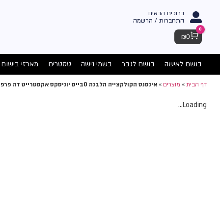
ברוכים הבאים
התחברות / הרשמה
0
Cart
₪
0
בושם לאישה
בושם לגבר
בשמי נישה
טסטרים
מארזי בישום
דף הבית
»
מוצרים
»
אינסנס הקולקצייה הלבנה 0בייס יוניסקס אקסטרייט דה פרפיום 100מל
Loading...