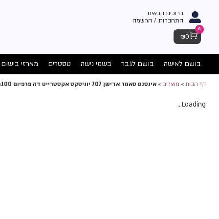
ברוכים הבאים
התחברות / הרשמה
0
Cart
₪
0
בושם לאישה
בושם לגבר
בשמי נישה
טסטרים
מארזי בישום
דף הבית
»
מוצרים
»
אינסנס סאמר אדישן 707 יוניסקס אקסטרייט דה פרפיום 100מל
Loading...