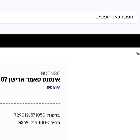
INCENSE
אינסנס סאמר אדישן 707 יוניסקס אקסטרייט דה פרפיום 100מל
₪
369
ברקוד:
7290121571050
מחיר ל-100 מ"ל:
369
₪