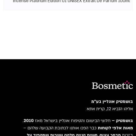
Incense Platinum Edition 01 UNISEX Extrait De Parfum 100ml
בושמטיק אונליין בע"מ
אליהו הנביא 12, קרית אתא
בושמטיק –
חלוצי הבישום והטיפוח אונליין בישראל מאז
2010
.
מאות אלפי לקוחות
כבר הפכו אותנו לכתובת הקבועה שלהם –
בזכות
מבחר עצום, חוויית קנייה חלקה ושירות שמקפיד על