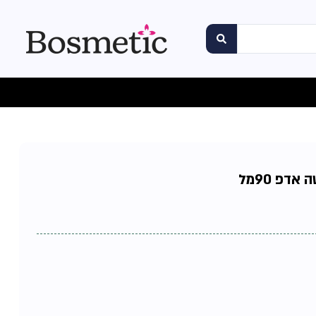
דפ 90מל