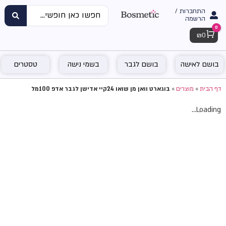
התחברות /
הרשמה
0
Cart
₪
0
בושם לאישה
בושם לגבר
בשמי נישה
טסטרים
דף הבית
»
מוצרים
»
בוגארט וואן מן שואו 24קיי אדישן לגבר אדפ 100מל
Loading...