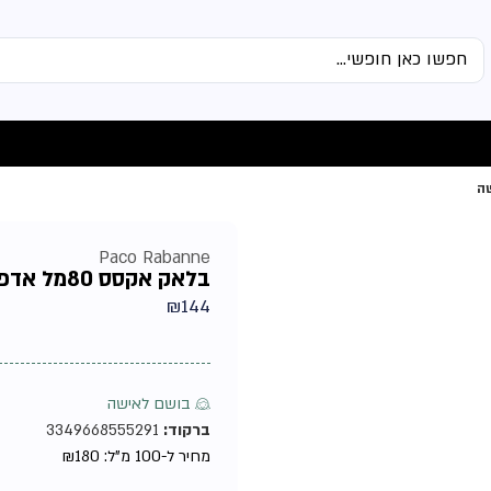
Paco Rabanne
בלאק אקסס 80מל אדפ מבית פאקו רבאן טסטר – בושם לאשה
₪
144
♀ בושם לאישה
ברקוד:
3349668555291
מחיר ל-100 מ"ל:
180
₪