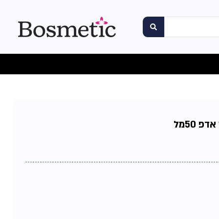
פ 50מל