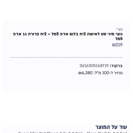
גוצ'י
גוצי מיני סט לאישה 2יח בלום אדפ 5מל + 2יח פרורה גג אדפ
5מל
₪
219
ברקוד:
3616305168719
מחיר ל-100 מ"ל:
4,380
₪
עוד על המוצר