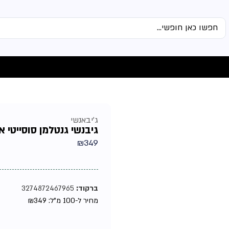
ג'יבאנשי
גיבנשי גנטלמן סוסייטי אקס
₪
349
ברקוד:
3274872467965
מחיר ל-100 מ"ל:
349
₪