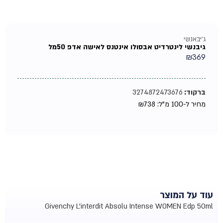
ג'יבאנשי
גיבנשי לינטרדיט אבסולו אינטנס לאישה אדפ 50מל
₪
369
ברקוד:
3274872473676
מחיר ל-100 מ"ל:
738
₪
עוד על המוצר
Givenchy L'interdit Absolu Intense WOMEN Edp 50ml