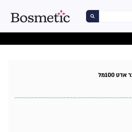
דט 100מל