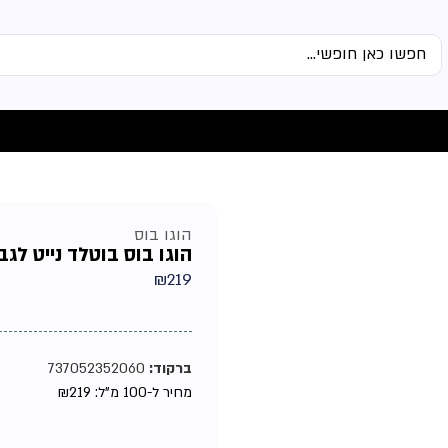
הוגו בוס
הוגו בוס בוטלד נייט לגבר א
₪
219
ברקוד:
737052352060
מחיר ל-100 מ"ל:
219
₪