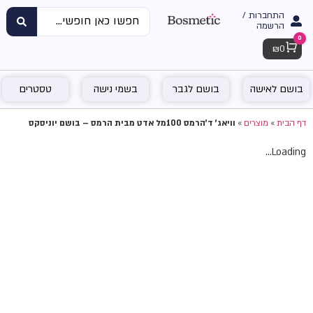
התחברות /
הרשמה
0
Cart
₪
0
בושם לאישה
בושם לגבר
בשמי נישה
טסטרים
דף הבית
»
מוצרים
»
וויאג' ד'הרמס 100מל אדט מבית הרמס – בושם יוניסקס
Loading...