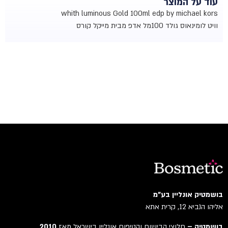
עוד על המוצר
whith luminous Gold 100ml edp by michael kors
וויט לומינאוס גולד 100מל אדפ מבית מייקל קורס
בושמטיק אונליין בע"מ
אליהו הנביא 12, קרית אתא
בושמטיק –
חלוצי הבישום והטיפוח אונליין בישראל מאז
2010
.