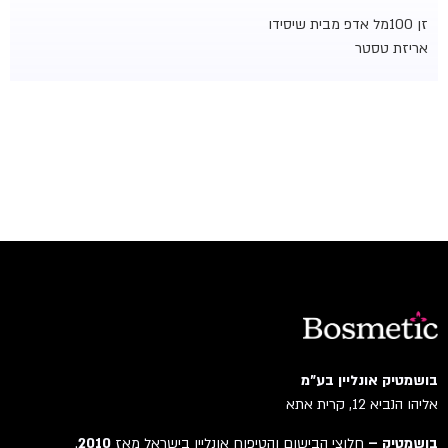
זן 100מל אדפ מבית שיסידו
אריזת טסטר
בושמטיק אונליין בע"מ
אליהו הנביא 12, קרית אתא
בושמטיק –
חלוצי הבישום והטיפוח אונליין בישראל מאז
2010
.