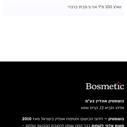
טא'צ 100 מ"ל א.ד.פ מבית ברברי
בושמטיק אונליין בע"מ
אליהו הנביא 12, קרית אתא
בושמטיק –
חלוצי הבישום והטיפוח אונליין בישראל מאז
2010
.
מאות אלפי לקוחות
כבר הפכו אותנו לכתובת הקבועה שלהם –