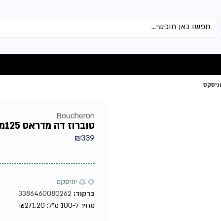
Boucheron
טוברוז דה מדראס 125מל אדפ טסטר מבית בושרון – בושם יוניסקס
₪
339
♂ ♀ יוניסקס
ברקוד:
3386460080262
מחיר ל-100 מ"ל:
271.20
₪