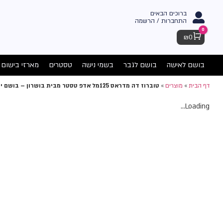
ברוכים הבאים
התחברות / הרשמה
0
Cart
₪
0
בושם לאישה
בושם לגבר
בשמי נישה
טסטרים
מארזי בישום
דף הבית
»
מוצרים
»
טוברוז דה מדראס 125מל אדפ טסטר מבית בושרון – בושם יוניסקס
Loading...