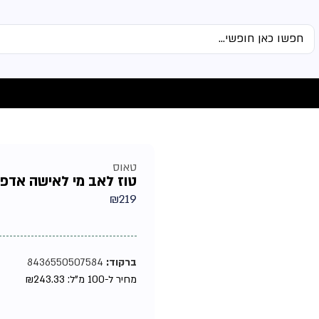
טאוס
טוז לאב מי לאישה אדפ 90מל
₪
219
ברקוד:
8436550507584
מחיר ל-100 מ"ל:
243.33
₪