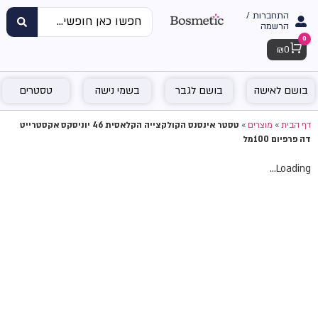
התחברות /
הרשמה
0
Cart
₪
0
בושם לאישה
בושם לגבר
בשמי נישה
טסטרים
דף הבית
»
מוצרים
»
טסטר אינסנס הקולקצייה הקלאסית 46 יוניסקס אקסטרייט
דה פרפיום 100מל
Loading...