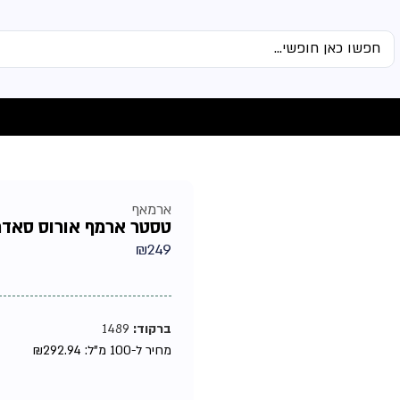
ארמאף
טסטר ארמף אורוס סאדרה ב
₪
249
ברקוד:
1489
מחיר ל-100 מ"ל:
292.94
₪