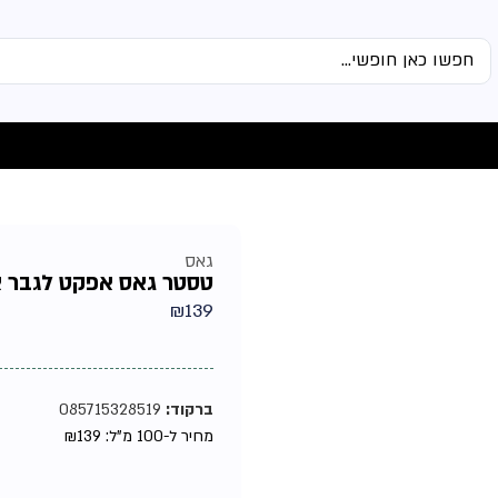
גאס
טסטר גאס אפקט לגבר אדט 0
₪
139
ברקוד:
085715328519
מחיר ל-100 מ"ל:
139
₪