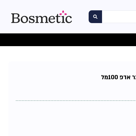
פ 100מל