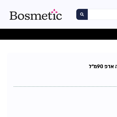
פ 90מ"ל