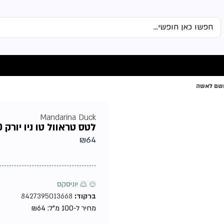
Mandarina Duck
לטס טראוול טו ניו יורק 100מל אדט מבית מנדרינה דאק – בושם לאשה
₪
64
♂ ♀ יוניסקס
ברקוד:
8427395013668
מחיר ל-100 מ"ל:
64
₪