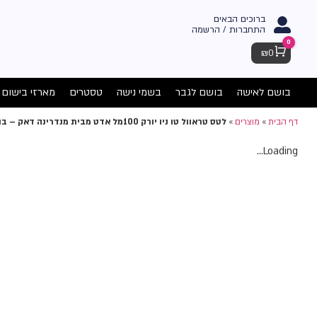
ברוכים הבאים
התחברות / הרשמה
0
Cart
₪
0
בושם לאישה
בושם לגבר
בשמי נישה
טסטרים
מארזי בישום
דף הבית
»
מוצרים
»
לטס טראוול טו ניו יורק 100מל אדט מבית מנדרינה דאק – בושם לאשה
Loading...