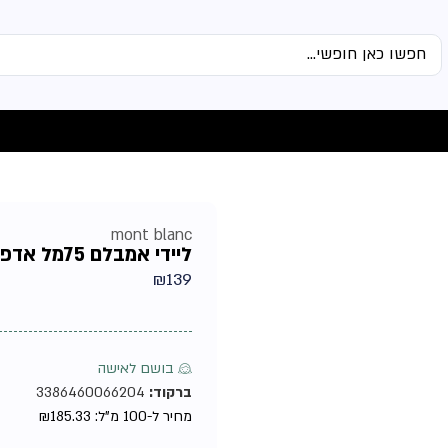
mont blanc
ליידי אמבלם 75מל אדפ מבית מונבלן טסטר – בושם לאישה
₪
139
♀ בושם לאישה
ברקוד:
3386460066204
מחיר ל-100 מ"ל:
185.33
₪