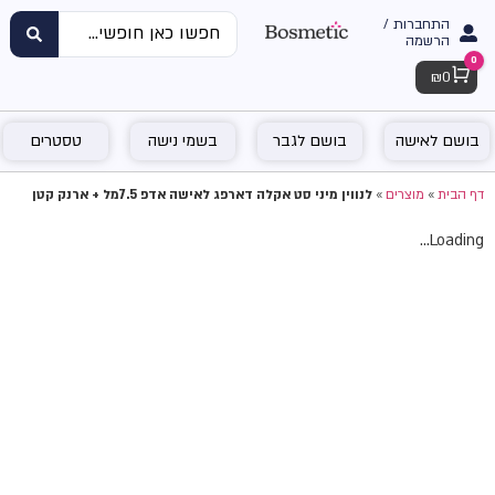
התחברות /
הרשמה
0
Cart
₪
0
בושם לאישה
בושם לגבר
בשמי נישה
טסטרים
דף הבית
»
מוצרים
»
לנווין מיני סט אקלה דארפג לאישה אדפ 7.5מל + ארנק קטן
Loading...