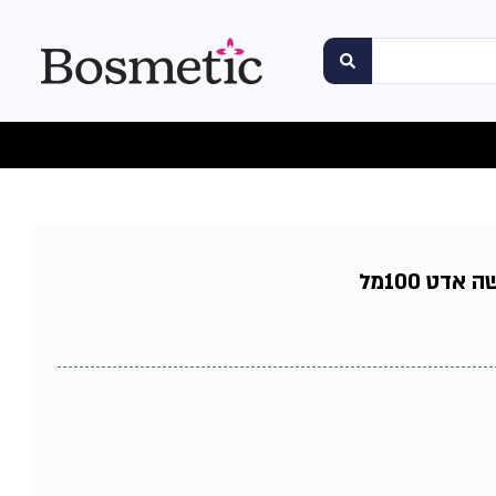
דט 100מל