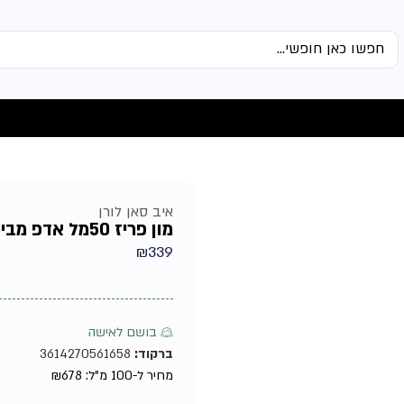
איב סאן לורן
מון פריז 50מל אדפ מבית איב סאן לורן – בושם לאישה
₪
339
♀ בושם לאישה
ברקוד:
3614270561658
מחיר ל-100 מ"ל:
678
₪