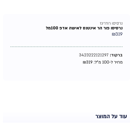
נרסיסו רודריגז
נרסיסו פור הר אינטנס לאישה אדפ 100מל
₪
319
ברקוד:
3423222121297
מחיר ל-100 מ"ל:
319
₪
עוד על המוצר