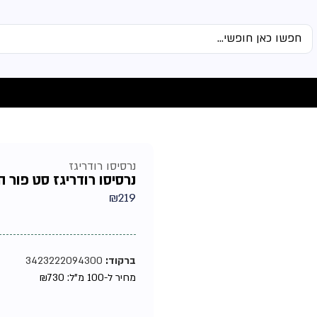
נרסיסו רודריגז
נרסיסו רודריגז סט פור הר ל
₪
219
ברקוד:
3423222094300
מחיר ל-100 מ"ל:
730
₪