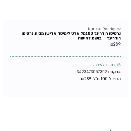
Narciso Rodriguez
נרסיסו רודריגז 100מל אדט לימיטד אדישן מבית נרסיסו
רודריגז – בושם לאישה
₪
289
♀ בושם לאישה
ברקוד:
3423473057352
מחיר ל-100 מ"ל:
289
₪