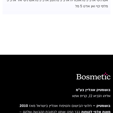
אטרניטי אדפ 5 מל
אופוריה אדפ 5 מל
וומן אדפ 5 מל
אטרניטי איר אדפ 5
מל
סי קיי ואן אדט 5 מל
בושמטיק אונליין בע"מ
אליהו הנביא 12, קרית אתא
בושמטיק –
חלוצי הבישום והטיפוח אונליין בישראל מאז
2010
.
מאות אלפי לקוחות
כבר הפכו אותנו לכתובת הקבועה שלהם –