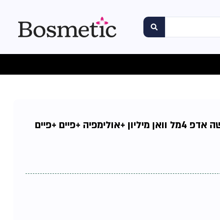
פאקו רבאן סט מיני לאישה אדפ 4מל וואן מיליון +אולימפיה +פיים +פיים