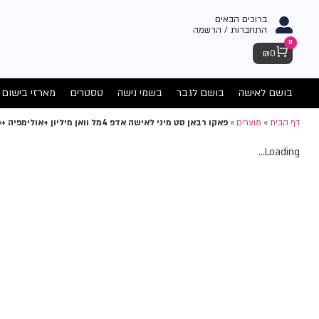
ברוכים הבאים
התחברות / הרשמה
0
Cart
₪
0
בושם לאישה
בושם לגבר
בשמי נישה
טסטרים
מארזי בישום
דף הבית
»
מוצרים
»
פאקו רבאן סט מיני לאישה אדפ 4מל וואן מיליון +אולימפיה +פיים +פיים פרפיום
Loading...