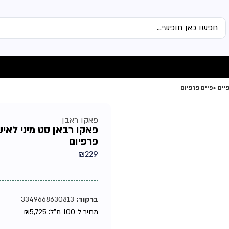
פאקו ראבן
פרפיום
₪
229
ברקוד:
3349668630813
מחיר ל-100 מ"ל:
5,725
₪