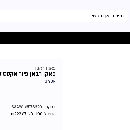
פאקו ראבן
פאקו רבאן פיור אקסס לגבר
₪
439
ברקוד:
3349668573820
מחיר ל-100 מ"ל:
292.67
₪