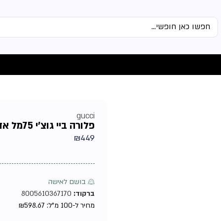
gucci
פלורה ביי גוצ'י 75מל אדפ מבית גוצ'י – בושם לאישה
₪
449
♀ בושם לאישה
ברקוד:
8005610367170
מחיר ל-100 מ"ל:
598.67
₪