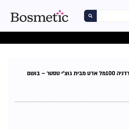
פלורה ביי גוצ'י גורג'ס גרדניה 100מל אדט מבית גוצ'י טסטר – בושם