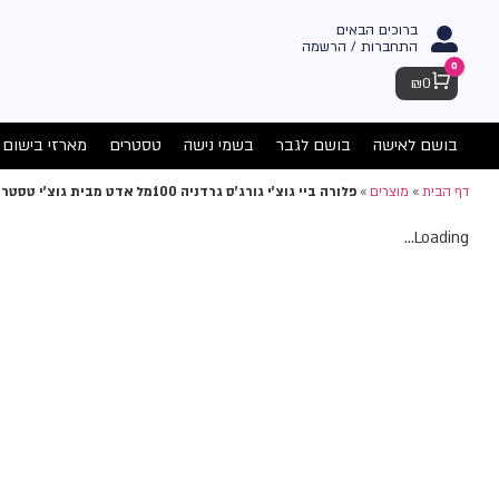
ברוכים הבאים
התחברות / הרשמה
0
Cart
₪
0
בושם לאישה
בושם לגבר
בשמי נישה
טסטרים
מארזי בישום
דף הבית
»
מוצרים
»
פלורה ביי גוצ'י גורג'ס גרדניה 100מל אדט מבית גוצ'י טסטר – בושם לאישה
Loading...