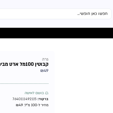
גרה
קבוטין 100מל אדט מבית גרה טסטר – בושם לאישה
₪
49
♀ בושם לאישה
ברקוד:
7640111492115
מחיר ל-100 מ"ל:
49
₪