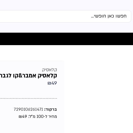
קלאסיק
קלאסיק אמבר&קו לגבר אדט 
₪
49
ברקוד:
7290106261471
מחיר ל-100 מ"ל:
49
₪