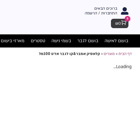
ברוכים הבאים
התחברות / הרשמה
0
Cart
₪
0
בושם לאישה
בושם לגבר
בשמי נישה
טסטרים
מארזי בישום
דף הבית
»
מוצרים
»
קלאסיק אמבר&קו לגבר אדט 100מל
Loading...