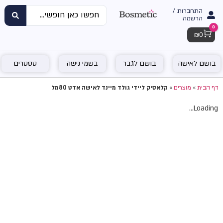
התחברות /
הרשמה
0
Cart
₪
0
בושם לאישה
בושם לגבר
בשמי נישה
טסטרים
דף הבית
»
מוצרים
»
קלאסיק ליידי גולד מיינד לאישה אדט 80מל
Loading...